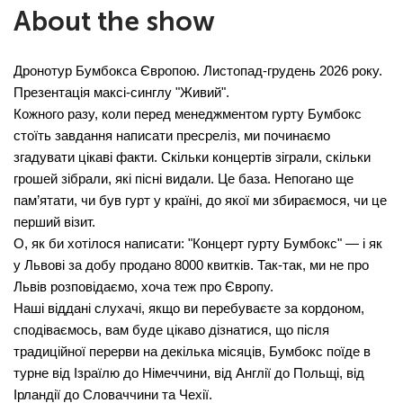
About the show
Дронотур Бумбокса Європою. Листопад-грудень 2026 року. 
Презентація максі-синглу "Живий".
Кожного разу, коли перед менеджментом гурту Бумбокс 
стоїть завдання написати пресреліз, ми починаємо 
згадувати цікаві факти. Скільки концертів зіграли, скільки 
грошей зібрали, які пісні видали. Це база. Непогано ще 
пам’ятати, чи був гурт у країні, до якої ми збираємося, чи це 
перший візит.
О, як би хотілося написати: "Концерт гурту Бумбокс" — і як 
у Львові за добу продано 8000 квитків. Так-так, ми не про 
Львів розповідаємо, хоча теж про Європу.
Наші віддані слухачі, якщо ви перебуваєте за кордоном, 
сподіваємось, вам буде цікаво дізнатися, що після 
традиційної перерви на декілька місяців, Бумбокс поїде в 
турне від Ізраїлю до Німеччини, від Англії до Польщі, від 
Ірландії до Словаччини та Чехії.