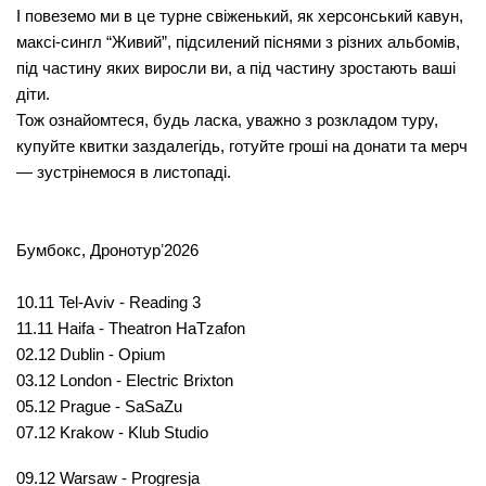
І повеземо ми в це турне свіженький, як херсонський кавун, 
максі-сингл “Живий”, підсилений піснями з різних альбомів, 
під частину яких виросли ви, а під частину зростають ваші 
діти.
Тож ознайомтеся, будь ласка, уважно з розкладом туру, 
купуйте квитки заздалегідь, готуйте гроші на донати та мерч 
— зустрінемося в листопаді.
Бумбокс, Дронотурʼ2026

10.11 Tel-Aviv - Reading 3
11.11 Haifa - Theatron HaTzafon
02.12 Dublin - Opium
03.12 London - Electric Brixton
05.12 Prague - SaSaZu
07.12 Krakow - Klub Studio
09.12 Warsaw - Progresja