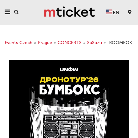
EN
Events Czech
»
Prague
»
CONCERTS
»
SaSazu
»
BOOMBOX