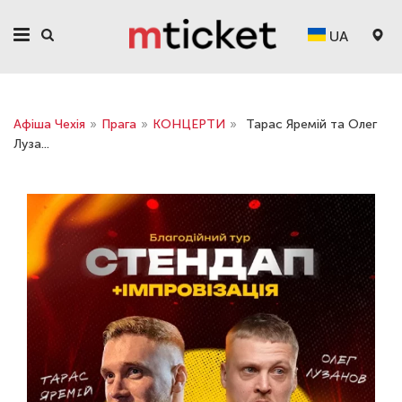
UA
Афіша Чехія
»
Прага
»
КОНЦЕРТИ
»
Тарас Яремій та Олег
Луза...