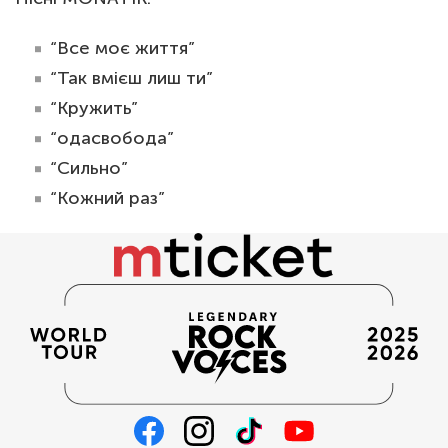
“Все моє життя”
“Так вмієш лиш ти”
“Кружить”
“одасвобода”
“Сильно”
“Кожний раз”