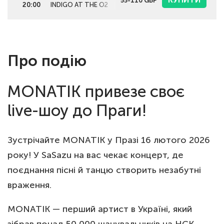
55-110
GBP
20:00
INDIGO AT THE O2
Про подію
MONATIK привезе своє
live-шоу до Праги!
Зустрічайте MONATIK у Празі 16 лютого 2026
року! У SaSazu на вас чекає концерт, де
поєднання пісні й танцю створить незабутні
враження.
MONATIK — перший артист в Україні, який