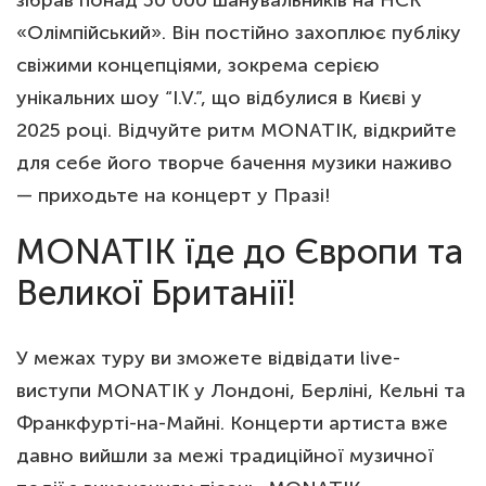
зібрав понад 50 000 шанувальників на НСК
«Олімпійський». Він постійно захоплює публіку
свіжими концепціями, зокрема серією
унікальних шоу “I.V.”, що відбулися в Києві у
2025 році. Відчуйте ритм MONATIK, відкрийте
для себе його творче бачення музики наживо
— приходьте на концерт у Празі!
MONATIK їде до Європи та
Великої Британії!
У межах туру ви зможете відвідати live-
виступи MONATIK у Лондоні, Берліні, Кельні та
Франкфурті-на-Майні. Концерти артиста вже
давно вийшли за межі традиційної музичної