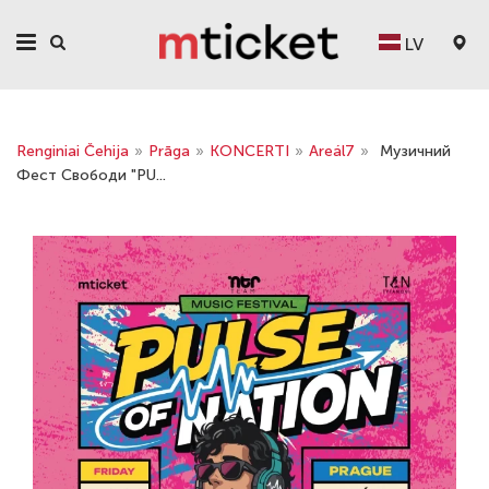
LV
Renginiai Čehija
»
Prāga
»
KONCERTI
»
Areál7
»
Музичний
Фест Свободи "PU...