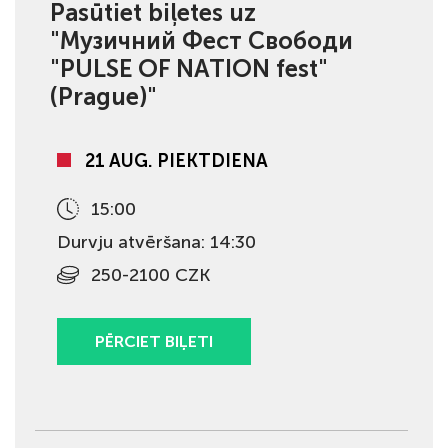
Pasūtiet biļetes uz
"Музичний Фест Свободи
"PULSE OF NATION fest"
(Prague)"
21 AUG. PIEKTDIENA
15:00
Durvju atvēršana: 14:30
250-2100 CZK
PĒRCIET BIĻETI