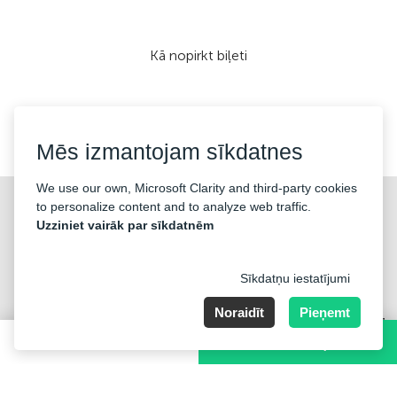
Kā nopirkt biļeti
Mēs pieņemam:
Mēs izmantojam sīkdatnes
We use our own, Microsoft Clarity and third-party cookies
©2026 «KONTRAMARKA OÜ» Visas tiesības aizsargātas
to personalize content and to analyze web traffic.
Uzziniet vairāk par sīkdatnēm
Sīkdatņu iestatījumi
Noraidīt
Pieņemt
Harju maakond, Tallinn, Kesklinna linnaosa, Pärnu mnt 139b, 11317
Estonia. Company Nr: 14693656
250-2100 CZK
PĒRCIET BIĻETI