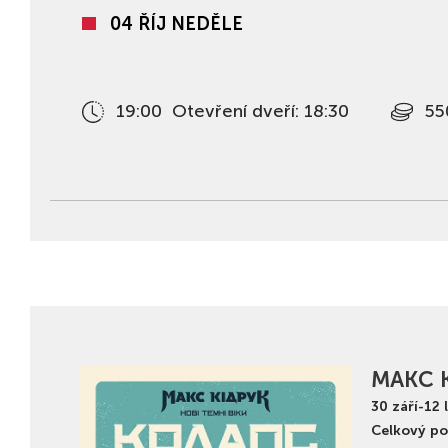
04 ŘÍJ NEDĚLE
19:00
Otevření dveří: 18:30
55
МАКС 
30
září
-
12
Celkový po