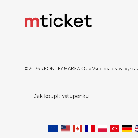
12 LIS
KRA
19:00
KWA
©2026 «KONTRAMARKA OÜ» Všechna práva vyhra
Jak koupit vstupenku