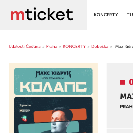
KONCERTY
TU
Události Čeština
»
Praha
»
KONCERTY
»
Dobeška
»
Max Kidr
0
MA
PRAH