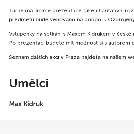
01 LIS
LIPS
Turné má kromě prezentace také charitativní roz
19:30
DEU
předmětů bude věnováno na podporu Ozbrojených
03 LIS
DRÁ
19:00
UKRA
Vstupenky na setkání s Maxem Kidrukem v české 
Po prezentaci budete mít možnost si s autorem po
04 LIS
WRO
19:00
KIN
Seznam dalších
akcí v Praze
najdete na našem w
06 LIS
ŠTĚT
19:00
MUL
07 LIS
POZ
Umělci
19:00
KIN
08 LIS
GDA
19:00
MUL
Max Kidruk
10 LIS
VARŠ
19:00
CLUB
11 LIS
LODŽ
19:00
KLU