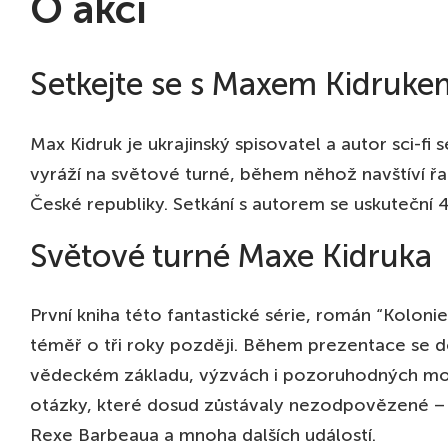
O akci
15 ŘÍJ
ANT
19:00
PEPE
Setkejte se s Maxem Kidruke
17 ŘÍJ
AMS
19:00
THO
20 ŘÍJ
ROT
Max Kidruk je ukrajinský spisovatel a autor sci-fi
19:00
OEK
vyráží na světové turné, během něhož navštíví řa
21 ŘÍJ
HAN
České republiky. Setkání s autorem se uskuteční 
19:00
KUL
Světové turné Maxe Kidruka
25 ŘÍJ
COP
19:00
UKR
27 ŘÍJ
HER
První kniha této fantastické série, román “Koloni
19:00
SCE
téměř o tři roky později. Během prezentace se d
28 ŘÍJ
HAM
vědeckém základu, výzvách i pozoruhodných mom
19:00
MUT
otázky, které dosud zůstávaly nezodpovězené –
31 ŘÍJ
BERL
Rexe Barbeaua a mnoha dalších událostí.
19:00
HOTE