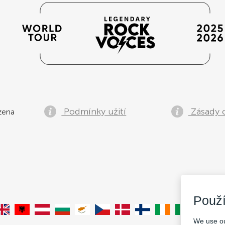
KOV, PL
KO
100
PLN
DRAT KLUB
Podmínky užití
Zásady 
zena
Použ
We use ou