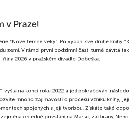
VERPY, BE
KO
25
EUR
RFABRIEK
m v Praze!
TERDAM, NL
KO
25
EUR
MASKERK
TERDAM, NL
KO
 série “Nové temné věky”. Po vydání své druhé knihy “
25
EUR
RAÏENS HUIS
du zemí. V rámci první podzimní části turné zavítá ta
NOVER, DE
KO
25
EUR
4. října 2026 v pražském divadle Dobeška.
TURHAUS
ENHAGEN, DK
KO
150
DKK
AINE HOUSE IN DENMARK
NING, DK
KO
e”, vyšla na konci roku 2022 a její pokračování násled
150
DKK
NE 7
ozvíte mnoho zajímavostí o procesu vzniku knihy, jej
BURG, DE
KO
25
EUR
entech spojených s její tvorbou. Získáte také odpo
! THEATER
 zejména ohledně povstání na Marsu, záchrany Nehr
ÍN, DE
KO
25
EUR
L CONTINENTAL - ART SPACE IN EXILE