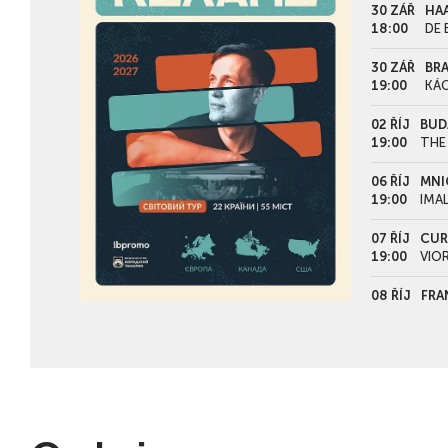
30 ZÁŘ
HAA
18:00
DE 
30 ZÁŘ
BRA
19:00
KÁ
02 ŘÍJ
BUD
19:00
THE
06 ŘÍJ
MNI
19:00
IMA
07 ŘÍJ
CUR
19:00
VIO
08 ŘÍJ
FRA
19:00
FOU
10 ŘÍJ
LUC
19:00
CAR
13 ŘÍJ
KOL
19:00
BÜR