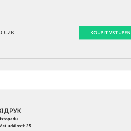
0 CZK
KOUPIT VSTUPEN
КІДРУК
listopadu
čet událostí: 25