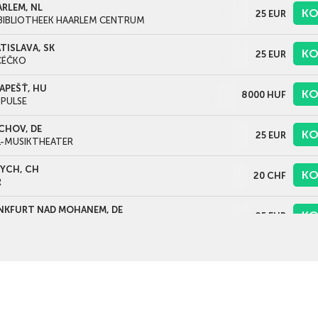
RLEM, NL
KO
25
EUR
BIBLIOTHEEK HAARLEM CENTRUM
TISLAVA, SK
KO
25
EUR
CÉČKO
APEŠŤ, HU
KO
8000
HUF
 PULSE
CHOV, DE
KO
25
EUR
L-MUSIKTHEATER
YCH, CH
KO
20
CHF
R
NKFURT NAD MOHANEM, DE
KO
25
EUR
RSNACKS (PUSH)
EMBURSKO, LU
KO
25
EUR
LITOS COMEDY CLUB
ÍN NAD RÝNEM, DE
KO
25
EUR
GERZENTRUM EHRENFELD